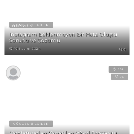
İNTERNET
NASIL YAPILIR?
GÜNCEL BİLGİLER
EDITÖRDEN
Instagram Beklenmeyen Bir Hata Oluştu
Sorunu ve Çözümü
10 Kasım 2024
0
362
75
GÜNCEL BİLGİLER
Kaydetmeden Kapatılan Word Dosyasını