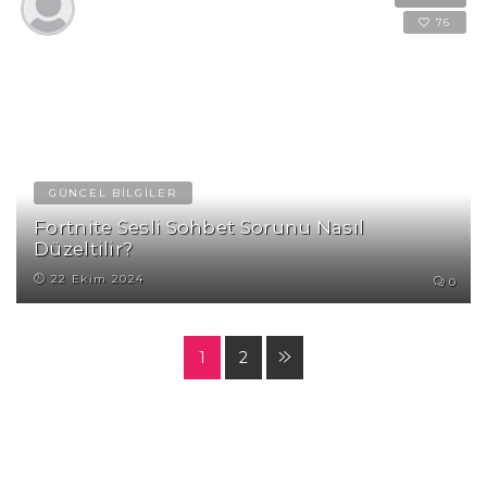
76
GÜNCEL BİLGİLER
Fortnite Sesli Sohbet Sorunu Nasıl
Düzeltilir?
22 Ekim 2024
0
1
2