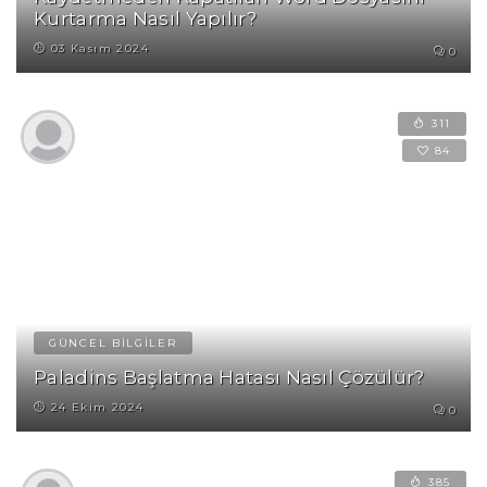
Kurtarma Nasıl Yapılır?
03 Kasım 2024
0
311
84
GÜNCEL BİLGİLER
Paladins Başlatma Hatası Nasıl Çözülür?
24 Ekim 2024
0
385