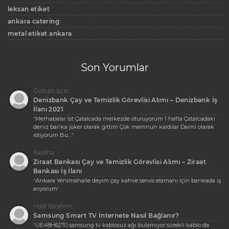
leksan etiket
ankara catering
metal etiket ankara
Son Yorumlar
Gülcan açar
Denizbank Çay ve Temizlik Görevlisi Alımı – Denizbank İş
İlanı 2021
Merhabalar İst Çatalcada merkezde oturuyorum 1 hafta Çatalcadaki
“
deniz banka joker olarak gittim Çok memnun kaldılar Daimi olarak
istiyorum Bu…
”
Neziha
Ziraat Bankası Çay ve Temizlik Görevlisi Alımı – Ziraat
Bankası İş İlanı
Ankara Yenimahalle deyim çay kahve servis elamanı için bankada iş
“
arıyorum
”
Halil İbrahim
Samsung Smart TV İnternete Nasıl Bağlanır?
UE48H6270 samsung tv kablosuz ağı bulamıyor sürekli kablo da
“