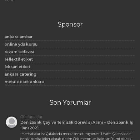
Sponsor
ankara ambar
online yds kursu
rezum tedavisi
reflektif etiket
leksan etiket
ankara catering
metal etiket ankara
Son Yorumlar
Gülcan açar
Denizbank Çay ve Temizlik Görevlisi Alımı – Denizbank İş
İlanı 2021
Merhabalar İst Çatalcada merkezde oturuyorum 1 hafta Çatalcadaki
“
deniz banka joker olarak gittim Çok memnun kaldılar Daimi olarak