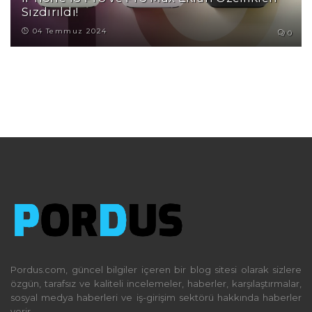
Sızdırıldı!
04 Temmuz 2024
0
Pordus.com, güncel bilgiler içeren bir blog sitesi olarak sizlere
özgün, tarafsız ve kaliteli incelemeler, haberler, karşılaştırmalar,
sosyal medya haberleri ve iş-girişim sektörü hakkında haberler
verir.