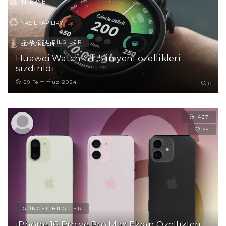
İNTERNET
NASIL YAPILIR?
GÜNCEL BİLGİLER
EDITÖRDEN
Huawei Watch GT 5’in yeni özellikleri
sızdırıldı
29 Temmuz 2024
0
427
65
GÜNCEL BİLGİLER
iPhone 16 Pro ve Pro Max Ekran Özellikleri