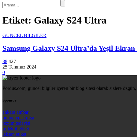
Etiket:
Galaxy S24 Ultra
GÜNCEL BİLGİLER
Samsung Galaxy S24 Ultra’da Yeşil Ekran 
88
427
25 Temmuz 2024
0
Pordus.com, güncel bilgiler içeren bir blog sitesi olarak sizlere özgün, 
Sponsor
ankara ambar
online yds kursu
rezum tedavisi
reflektif etiket
leksan etiket