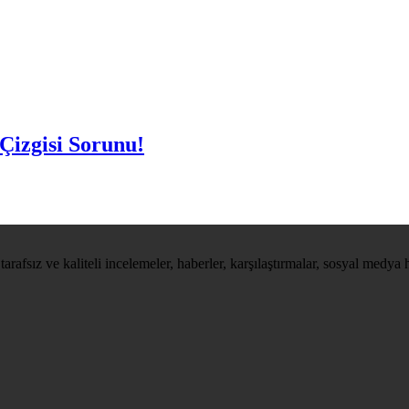
Çizgisi Sorunu!
tarafsız ve kaliteli incelemeler, haberler, karşılaştırmalar, sosyal medya 