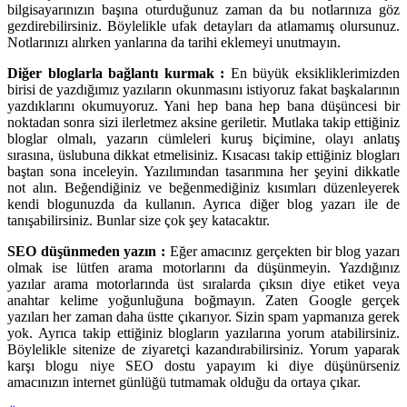
bilgisayarınızın başına oturduğunuz zaman da bu notlarınıza göz
gezdirebilirsiniz. Böylelikle ufak detayları da atlamamış olursunuz.
Notlarınızı alırken yanlarına da tarihi eklemeyi unutmayın.
Diğer bloglarla bağlantı kurmak :
En büyük eksikliklerimizden
birisi de yazdığımız yazıların okunmasını istiyoruz fakat başkalarının
yazdıklarını okumuyoruz. Yani hep bana hep bana düşüncesi bir
noktadan sonra sizi ilerletmez aksine geriletir. Mutlaka takip ettiğiniz
bloglar olmalı, yazarın cümleleri kuruş biçimine, olayı anlatış
sırasına, üslubuna dikkat etmelisiniz. Kısacası takip ettiğiniz blogları
baştan sona inceleyin. Yazılımından tasarımına her şeyini dikkatle
not alın. Beğendiğiniz ve beğenmediğiniz kısımları düzenleyerek
kendi blogunuzda da kullanın. Ayrıca diğer blog yazarı ile de
tanışabilirsiniz. Bunlar size çok şey katacaktır.
SEO düşünmeden yazın :
Eğer amacınız gerçekten bir blog yazarı
olmak ise lütfen arama motorlarını da düşünmeyin. Yazdığınız
yazılar arama motorlarında üst sıralarda çıksın diye etiket veya
anahtar kelime yoğunluğuna boğmayın. Zaten Google gerçek
yazıları her zaman daha üstte çıkarıyor. Sizin spam yapmanıza gerek
yok. Ayrıca takip ettiğiniz blogların yazılarına yorum atabilirsiniz.
Böylelikle sitenize de ziyaretçi kazandırabilirsiniz. Yorum yaparak
karşı blogu niye SEO dostu yapayım ki diye düşünürseniz
amacınızın internet günlüğü tutmamak olduğu da ortaya çıkar.