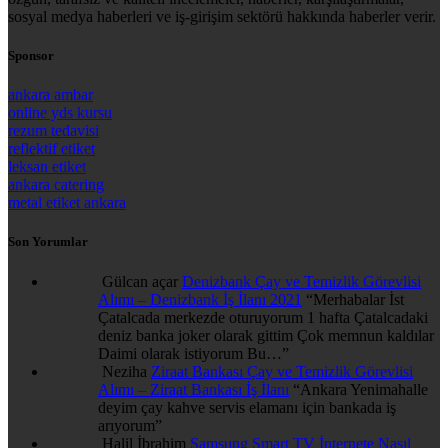
sosyal medya haberleri ve iş-girişim sektörü hakkında haberler verir.
Sponsor
ankara ambar
online yds kursu
rezum tedavisi
reflektif etiket
leksan etiket
ankara catering
metal etiket ankara
Son Yorumlar
Gülcan açar
Denizbank Çay ve Temizlik Görevlisi
Alımı – Denizbank İş İlanı 2021
“
Merhabalar İst
Çatalcada merkezde oturuyorum 1 hafta Çatalcadaki
deniz banka joker olarak gittim Çok memnun kaldılar
Daimi olarak istiyorum Bu…
”
Neziha
Ziraat Bankası Çay ve Temizlik Görevlisi
Alımı – Ziraat Bankası İş İlanı
“
Ankara Yenimahalle
deyim çay kahve servis elamanı için bankada iş
arıyorum
”
Halil İbrahim
Samsung Smart TV İnternete Nasıl