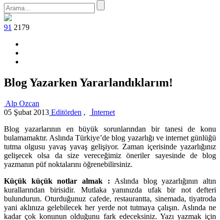
91
2179
Blog Yazarken Yararlandıklarım!
Alp Ozcan
05 Şubat 2013
Editörden
,
İnternet
Blog yazarlarının en büyük sorunlarından bir tanesi de konu
bulamamaktır. Aslında Türkiye’de blog yazarlığı ve internet günlüğü
tutma olgusu yavaş yavaş gelişiyor. Zaman içerisinde yazarlığınız
gelişecek olsa da size vereceğimiz öneriler sayesinde de blog
yazmanın püf noktalarını öğrenebilirsiniz.
Küçük küçük notlar almak :
Aslında blog yazarlığının altın
kurallarından birisidir. Mutlaka yanınızda ufak bir not defteri
bulundurun. Oturduğunuz cafede, restaurantta, sinemada, tiyatroda
yani aklınıza gelebilecek her yerde not tutmaya çalışın. Aslında ne
kadar çok konunun olduğunu fark edeceksiniz. Yazı yazmak için